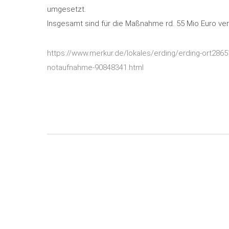
umgesetzt.
Insgesamt sind für die Maßnahme rd. 55 Mio Euro ver
h
ttps://www.merkur.de/lokales/erding/erding-ort2865
notaufnahme-90848341.html