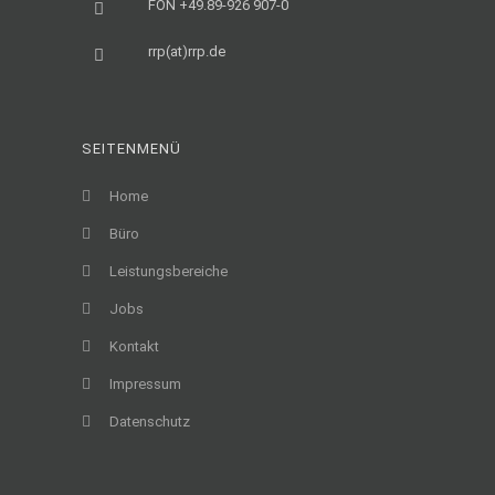
FON +49.89-926 907-0
rrp(at)rrp.de
SEITENMENÜ
Home
Büro
Leistungsbereiche
Jobs
Kontakt
Impressum
Datenschutz