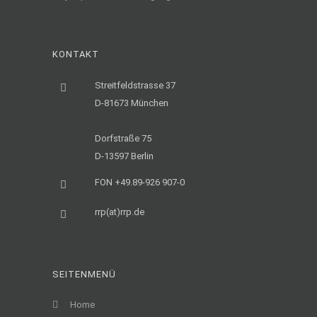
KONTAKT
Streitfeldstrasse 37
D-81673 München
Dorfstraße 75
D-13597 Berlin
FON +49.89-926 907-0
rrp(at)rrp.de
SEITENMENÜ
Home