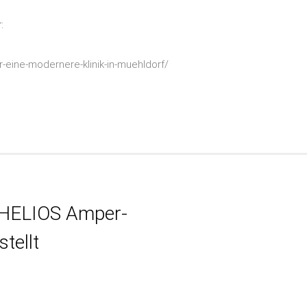
:
-eine-modernere-klinik-in-muehldorf/
 HELIOS Amper-
tellt