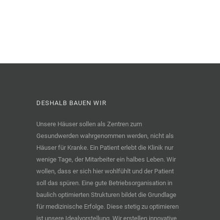
DESHALB BAUEN WIR
Unsere Häuser sollen als Zentren zum
Gesundwerden wahrgenommen werden, nicht als
Häuser für Kranke. Ein Patient erlebt die Klinik nur
wenige Tage, der Mitarbeiter ein halbes Leben. Wir
wollen, dass er sich hier wohlfühlt und der Patient
soll das spüren. Eine gute Betriebsorganisation in
baulich optimierten Strukturen bildet die Grundlage
für medizinische Erfolge. Diese stetig zu optimieren
ist unsere Idealvorstellung. Wir erstellen innovative