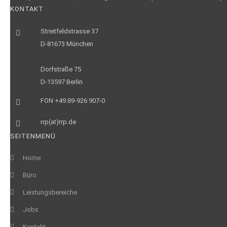
KONTAKT
Streitfeldstrasse 37
D-81673 München
Dorfstraße 75
D-13597 Berlin
FON +49.89-926 907-0
rrp(at)rrp.de
SEITENMENÜ
Home
Büro
Leistungsbereiche
Jobs
Kontakt