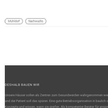
Mühldorf
Nachwuchs
DESHALB BAUEN WIR
Unsere Häuser sollen als Zentren zum Gesundwerden wahrgenommen werden, nic
und der Patient soll das spüren. Eine gute Betriebsorganisation in baulich 
Konzepte und wissen, wann sie greifen. Als kompetenter Berater für anspr