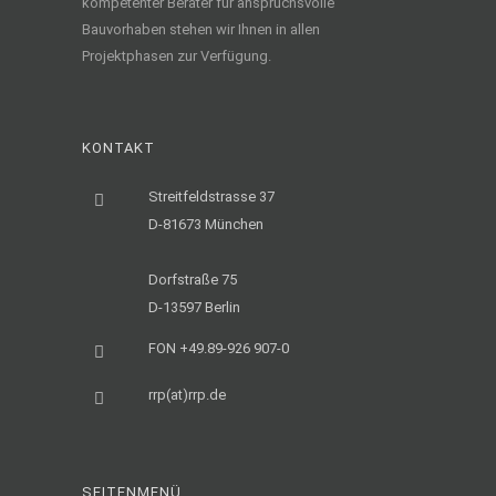
kompetenter Berater für anspruchsvolle
Bauvorhaben stehen wir Ihnen in allen
Projektphasen zur Verfügung.
KONTAKT
Streitfeldstrasse 37
D-81673 München
Dorfstraße 75
D-13597 Berlin
FON +49.89-926 907-0
rrp(at)rrp.de
SEITENMENÜ